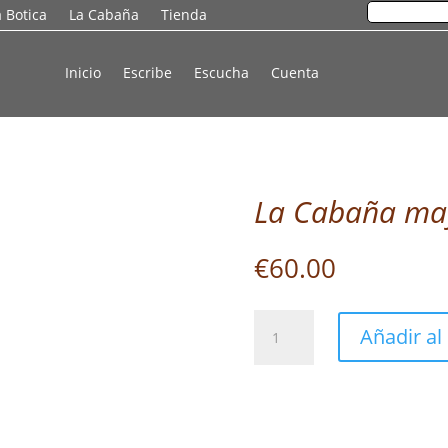
a Botica
La Cabaña
Tienda
Inicio
Escribe
Escucha
Cuenta
La Cabaña ma
€
60.00
La
Añadir al 
Cabaña
mayo
2026
cantidad