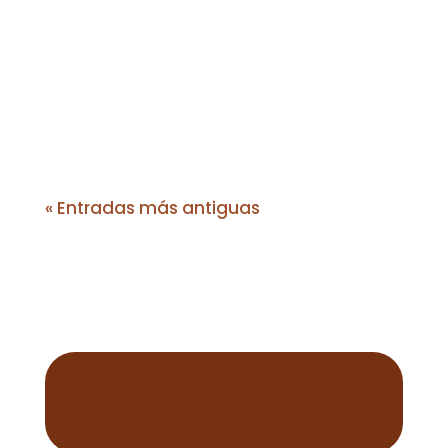
Recuerdo mis días de expediciones arqueológicas.
Cuando en las terrazas de las montañas hacíamos
una cuadrícula, quitábamos la hierba que cubría
la...
« Entradas más antiguas