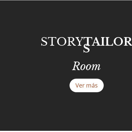
STORY
TAILO
S
Room
Ver más