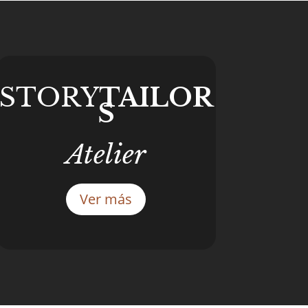
STORY
TAILOR
S
Atelier
Ver más