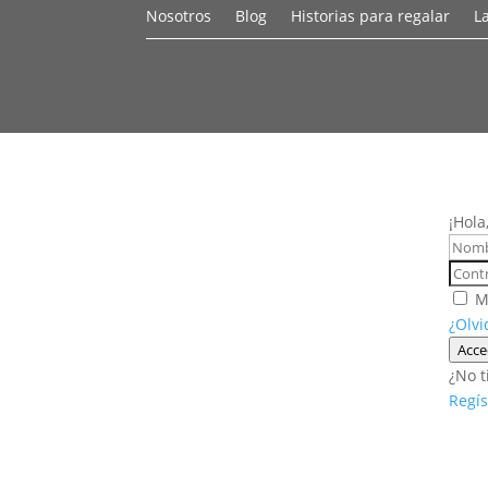
Nosotros
Blog
Historias para regalar
L
¡Hola
M
¿Olvi
Acce
¿No t
Regís