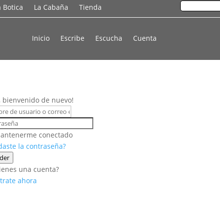
a Botica
La Cabaña
Tienda
Inicio
Escribe
Escucha
Cuenta
, bienvenido de nuevo!
antenerme conectado
daste la contraseña?
der
ienes una cuenta?
trate ahora