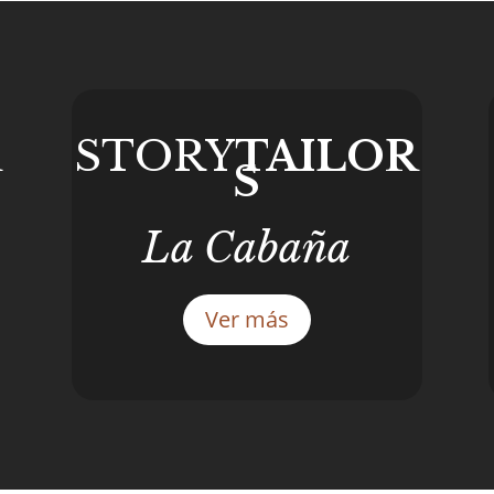
R
STORY
TAILOR
S
La Cabaña
Ver más