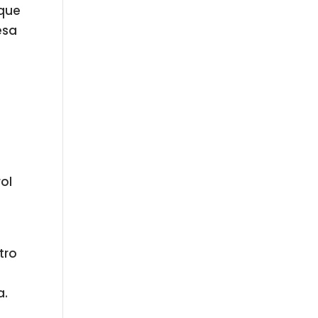
 que
esa
ol
tro
a.