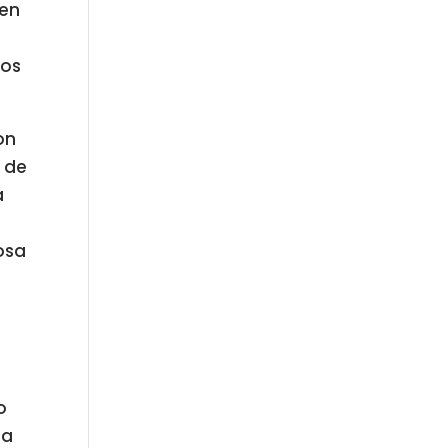
 en
cos
on
o de
a
rosa
o
la