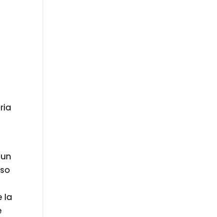
ria
 un
eso
 la
e