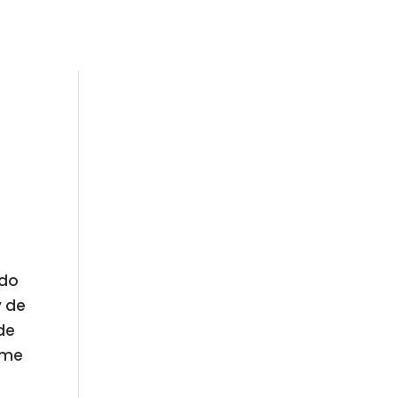
ndo
y de
 de
rme