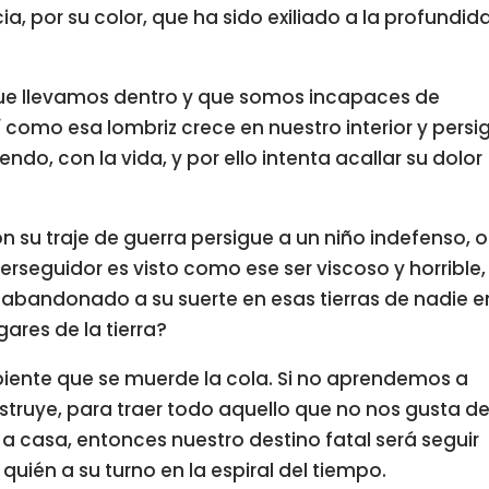
a, por su color, que ha sido exiliado a la profundid
que llevamos dentro y que somos incapaces de
sí como esa lombriz crece en nuestro interior y persi
ndo, con la vida, y por ello intenta acallar su dolor
on su traje de guerra persigue a un niño indefenso, o
perseguidor es visto como ese ser viscoso y horrible,
y abandonado a su suerte en esas tierras de nadie e
gares de la tierra?
piente que se muerde la cola. Si no aprendemos a
nstruye, para traer todo aquello que no nos gusta d
 casa, entonces nuestro destino fatal será seguir
uién a su turno en la espiral del tiempo.