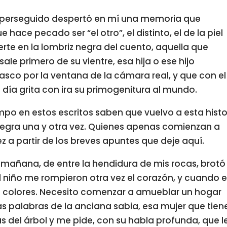
 perseguido despertó en mí una memoria que
ce pecado ser “el otro”, el distinto, el de la piel
te en la lombriz negra del cuento, aquella que
sale primero de su vientre, esa hija o ese hijo
 asco por la ventana de la cámara real, y que con el
día grita con ira su primogenitura al mundo.
po en estos escritos saben que vuelvo a esta histo
 negra una y otra vez. Quienes apenas comienzan a
z a partir de los breves apuntes que deje aquí.
a mañana, de entre la hendidura de mis rocas, brotó
el niño me rompieron otra vez el corazón, y cuando 
os colores. Necesito comenzar a amueblar un hogar
as palabras de la anciana sabia, esa mujer que tiene
s del árbol y me pide, con su habla profunda, que l