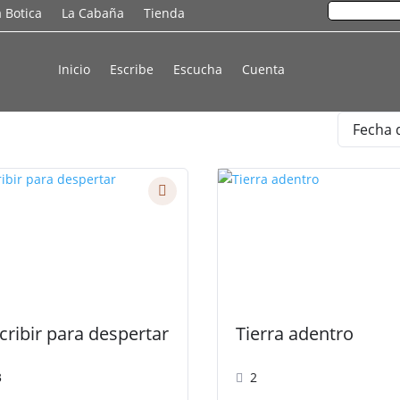
a Botica
La Cabaña
Tienda
Inicio
Escribe
Escucha
Cuenta
cribir para despertar
Tierra adentro
3
2