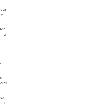
s que
re,
esde
para
a
 que
otros
go,
er la