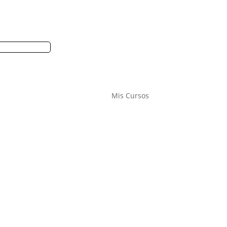
0 artículos
Mis Cursos
Inicio
Escribe
Escucha