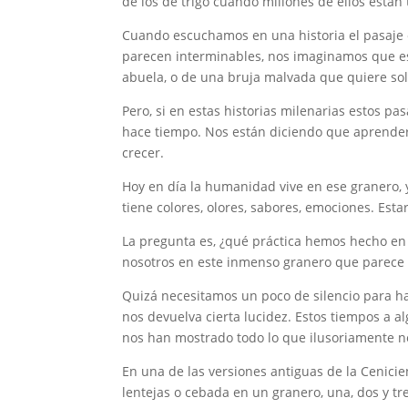
de los de trigo cuando millones de ellos están
Cuando escuchamos en una historia el pasaje en
parecen interminables, nos imaginamos que es
abuela, o de una bruja malvada que quiere sol
Pero, si en estas historias milenarias estos p
hace tiempo. Nos están diciendo que aprender 
crecer.
Hoy en día la humanidad vive en ese granero, y
tiene colores, olores, sabores, emociones. Esta
La pregunta es, ¿qué práctica hemos hecho en
nosotros en este inmenso granero que parece 
Quizá necesitamos un poco de silencio para ha
nos devuelva cierta lucidez. Estos tiempos a 
nos han mostrado todo lo que ilusoriamente n
En una de las versiones antiguas de la Cenicien
lentejas o cebada en un granero, una, dos y tr