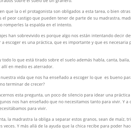
 tirados sobre el suelo de un granero.
 que la o el protagonista son obligados a esta tarea, o bien otra
 el peor castigo que pueden tener de parte de su madrastra, mad
o romperles la espalda en el intento.
asajes han sobrevivido es porque algo nos están intentando decir d
a escoger es una práctica, que es importante y que es necesaria 
 todo lo que está tirado sobre el suelo además habla, canta, baila,
r allí en medio es aterrador.
 nuestra vida que nos ha enseñado a escoger lo que es bueno par
no terminar de crecer?
cernos esta pregunta, un poco de silencio para idear una práctica
algunos nos han enseñado que no necesitamos tanto para vivir. Y a 
ecesitábamos para vivir.
ta, la madrastra la obliga a separar estos granos, sean de maíz, tri
es veces. Y más allá de la ayuda que la chica recibe para poder hac