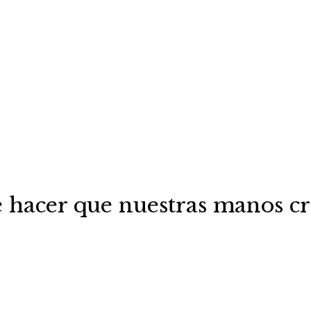
s dimos lo más precioso que teníamos a cambio de
hacer que nuestras manos cre