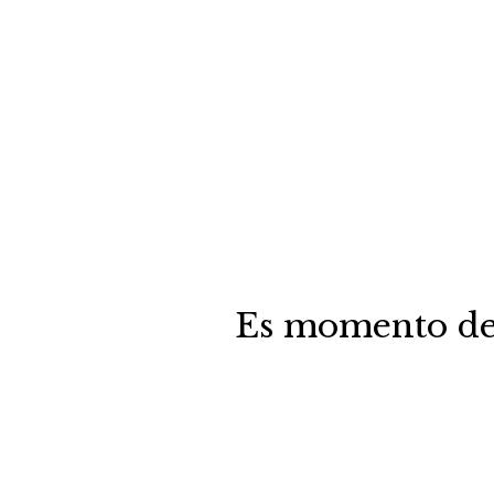
mundo posible. Durante generacione
manos: nuestra creatividad
Es momento de 