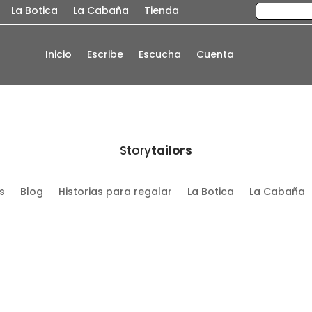
La Botica
La Cabaña
Tienda
Inicio
Escribe
Escucha
Cuenta
Story
tailors
s
Blog
Historias para regalar
La Botica
La Cabaña