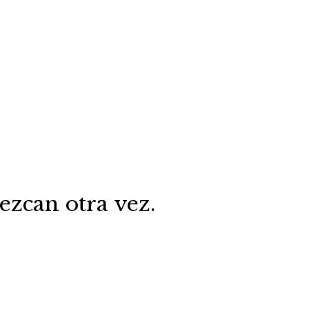
 una ilusión espuria: nuestras
zcan otra vez.