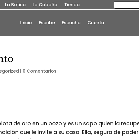
La Botica
La Cabaña
Tienda
Inicio
Escribe
Escucha
Cuenta
nto
egorized
|
0 Comentarios
elota de oro en un pozo y es un sapo quien la recup
ición que le invite a su casa. Ella, segura de poder