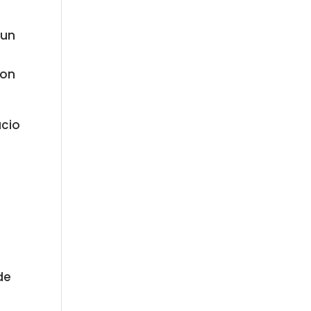
 un
ron
acio
a
de