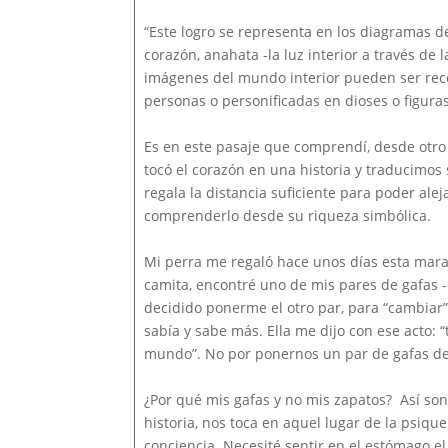
“Este logro se representa en los diagramas d
corazón, anahata -la luz interior a través de
imágenes del mundo interior pueden ser reco
personas o personificadas en dioses o figuras 
Es en este pasaje que comprendí, desde otr
tocó el corazón en una historia y traducimos
regala la distancia suficiente para poder ale
comprenderlo desde su riqueza simbólica.
Mi perra me regaló hace unos días esta mara
camita, encontré uno de mis pares de gafas -e
decidido ponerme el otro par, para “cambiar”
sabía y sabe más. Ella me dijo con ese acto: “
mundo”. No por ponernos un par de gafas de
¿Por qué mis gafas y no mis zapatos? Así son 
historia, nos toca en aquel lugar de la psiq
conciencia. Necesité sentir en el estómago 