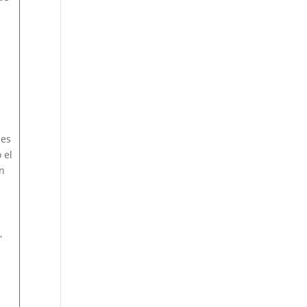
 es
 el
n
,