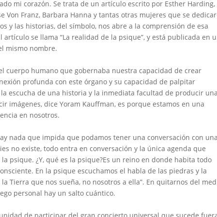
ado mi corazón. Se trata de un artículo escrito por Esther Harding,
e Von Franz, Barbara Hanna y tantas otras mujeres que se dedica
ños y las historias, del símbolo, nos abre a la comprensión de esa
 artículo se llama “La realidad de la psique”, y está publicada en 
 el mismo nombre.
del cuerpo humano que gobernaba nuestra capacidad de crear
onexión profunda con este órgano y su capacidad de palpitar
a escucha de una historia y la inmediata facultad de producir un
ir imágenes, dice Yoram Kauffman, es porque estamos en una
tencia en nosotros.
 hay nada que impida que podamos tener una conversación con un
ies no existe, todo entra en conversación y la única agenda que
e la psique. ¿Y, qué es la psique?Es un reino en donde habita todo
nsciente. En la psique escuchamos el habla de las piedras y la
s la Tierra que nos sueña, no nosotros a ella”. En quitarnos del med
ego personal hay un salto cuántico.
unidad de participar del gran concierto universal que sucede fuer