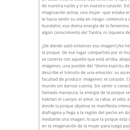
de nuestra razón y sí en nuestro corazón. Es
imaginación activa, una mujer -que estaba e
le hacía sentir su vida en riesgo- comenzó a 
Kundalini, esa divina energía de lo femenino
algún conocimiento del Tantra, ni siquiera d
¿De dónde salió entonces esa imagen?¿No h
la psique. De ese lugar compartido por el m
se conecta con aquello que está arriba, abaj
imágenes, una posible del “divino espíritu de
describe el tránsito de una emoción: su asce
facultad de producir imágenes: el corazón. C
mundo sin darnos cuenta. Sin sentir o conec
llamado manipura, la energía de la psique se
habitan el cuerpo: el amor, la rabia, el odio, 
donde la psique objetiva se manifiesta inten
diafragma y llega a la región del pecho en 
mediante una imagen, lo que la psique está 
en la imaginación de la mujer para luego pas