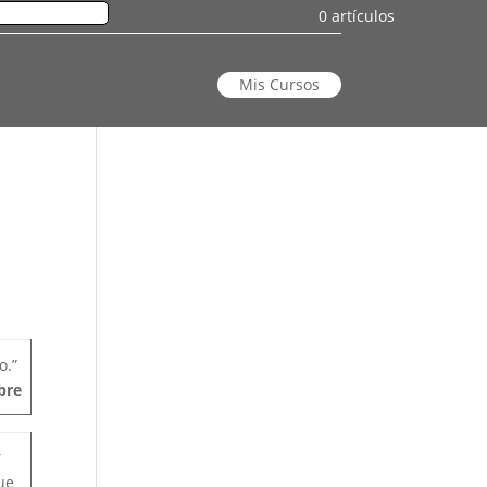
0 artículos
Mis Cursos
o.”
bre
r
ue