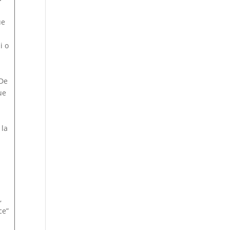
ue
i o
De
ue
 la
,
ce”