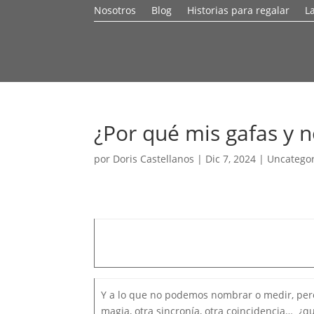
Nosotros
Blog
Historias para regalar
L
¿Por qué mis gafas y 
por
Doris Castellanos
|
Dic 7, 2024
|
Uncatego
Y a lo que no podemos nombrar o medir, pero
magia, otra sincronía, otra coincidencia… ¿