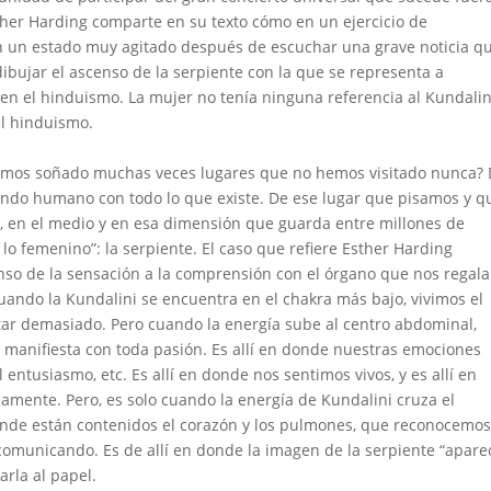
ther Harding comparte en su texto cómo en un ejercicio de
n un estado muy agitado después de escuchar una grave noticia q
dibujar el ascenso de la serpiente con la que se representa a
 en el hinduismo. La mujer no tenía ninguna referencia al Kundalin
el hinduismo.
emos soñado muchas veces lugares que no hemos visitado nunca? 
undo humano con todo lo que existe. De ese lugar que pisamos y q
o, en el medio y en esa dimensión que guarda entre millones de
 lo femenino”: la serpiente. El caso que refiere Esther Harding
nso de la sensación a la comprensión con el órgano que nos regala
uando la Kundalini se encuentra en el chakra más bajo, vivimos el
tar demasiado. Pero cuando la energía sube al centro abdominal,
 manifiesta con toda pasión. Es allí en donde nuestras emociones
el entusiasmo, etc. Es allí en donde nos sentimos vivos, y es allí en
samente. Pero, es solo cuando la energía de Kundalini cruza el
donde están contenidos el corazón y los pulmones, que reconocemos
comunicando. Es de allí en donde la imagen de la serpiente “apare
arla al papel.