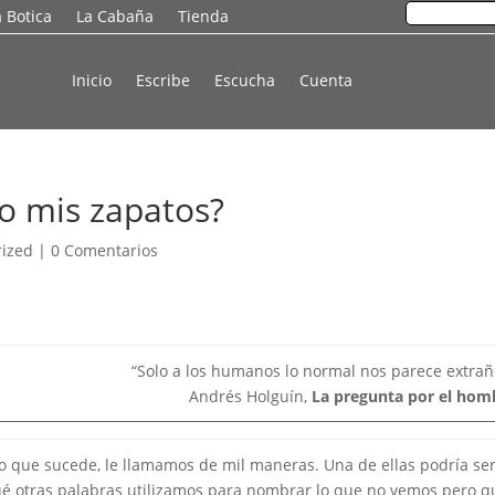
a Botica
La Cabaña
Tienda
Inicio
Escribe
Escucha
Cuenta
no mis zapatos?
rized
|
0 Comentarios
“Solo a los humanos lo normal nos parece extrañ
Andrés Holguín,
La pregunta por el hom
 que sucede, le llamamos de mil maneras. Una de ellas podría se
qué otras palabras utilizamos para nombrar lo que no vemos pero q