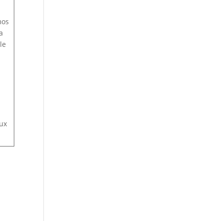
mos
a
le
eux