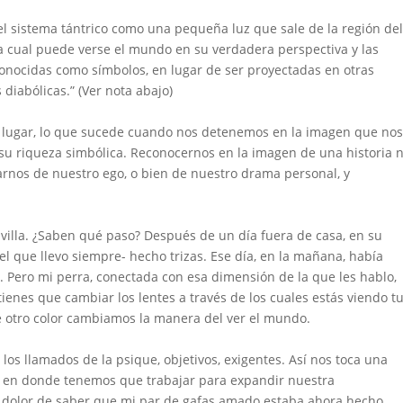
el sistema tántrico como una pequeña luz que sale de la región del
 la cual puede verse el mundo en su verdadera perspectiva y las
nocidas como símbolos, en lugar de ser proyectadas en otras
diabólicas.” (Ver nota abajo)
o lugar, lo que sucede cuando nos detenemos en la imagen que nos
 su riqueza simbólica. Reconocernos en la imagen de una historia 
jarnos de nuestro ego, o bien de nuestro drama personal, y
villa. ¿Saben qué paso? Después de un día fuera de casa, en su
l que llevo siempre- hecho trizas. Ese día, en la mañana, había
. Pero mi perra, conectada con esa dimensión de la que les hablo,
tienes que cambiar los lentes a través de los cuales estás viendo t
 otro color cambiamos la manera del ver el mundo.
los llamados de la psique, objetivos, exigentes. Así nos toca una
ue en donde tenemos que trabajar para expandir nuestra
el dolor de saber que mi par de gafas amado estaba ahora hecho