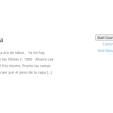
ía
Start Cour
Conti
Visit Res
na era de lobos. Ya no hay
e las Sibilas C. 1000 Afuera cae
l frío mismo. Pronto las ramas
caer por el peso de la capa […]