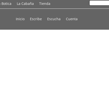
a Botica
La Cabaña
Tienda
Inicio
Escribe
Escucha
Cuenta