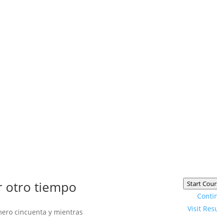
r otro tiempo
Start Cour
Conti
Visit Res
ero cincuenta y mientras